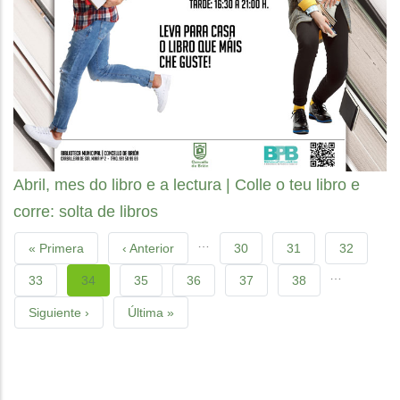
Abril, mes do libro e a lectura | Colle o teu libro e
corre: solta de libros
Pagination
…
First
« Primera
Previous
‹ Anterior
Page
30
Page
31
Page
32
…
page
page
Page
33
Current
34
Page
35
Page
36
Page
37
Page
38
page
Next
Siguiente ›
Last
Última »
page
page