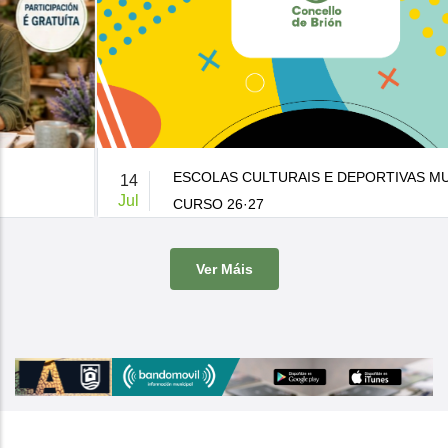
ESCOLAS CULTURAIS E DEPORTIVAS MUNICIPAIS
14
Jul
CURSO 26·27
De 9:00 a 14:00h.
-
Casa da Cultura
Ver Máis
O Concello de Brion ven de publicar a súa oferta de actividades
culturais e d