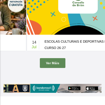
ESCOLAS CULTURAIS E DEPORTIVAS MUNICIPAIS
14
Jul
CURSO 26·27
De 9:00 a 14:00h.
-
Casa da Cultura
Ver Máis
O Concello de Brion ven de publicar a súa oferta de actividades
culturais e d