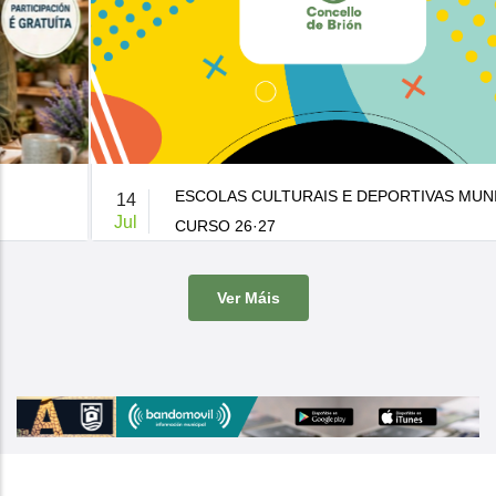
ESCOLAS CULTURAIS E DEPORTIVAS MUNICIPAIS
14
Jul
CURSO 26·27
De 9:00 a 14:00h.
-
Casa da Cultura
Ver Máis
O Concello de Brion ven de publicar a súa oferta de actividades
culturais e d