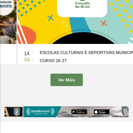
ESCOLAS CULTURAIS E DEPORTIVAS MUNICIPAIS
14
Jul
CURSO 26·27
De 9:00 a 14:00h.
-
Casa da Cultura
Ver Máis
O Concello de Brion ven de publicar a súa oferta de actividades
culturais e d