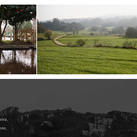
ira,
eas,