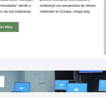
irmandados” dende o
contextual con perspectiva de xénero
ro da súa tradicional
celebrado en Europa, chega esta
 Unha iniciativa que
semana a Brión. Diana Rodeiro
leu Galicia como
“
Nana
”, artista urbana, ilustradora e
Ver Máis
s levou a visitar
educadora artística, pintará un mural
mo Pontevedra,
na piscina municipal de Brión entre o
ove, Sanxenxo, Illa
17 e o 23 de xullo.
e hoxe os levou ata
 saíron para completar
amiño de Santiago.