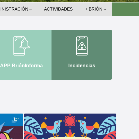
INISTRACIÓN
ACTIVIDADES
+ BRIÓN
APP BriónInforma
Incidencias