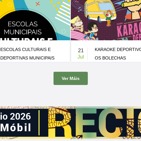
KARAOKE DEPORTIVO CON
XI FESTIVAL FOLCLÓ
10
Jul
OS BOLECHAS
BRIÓN
-
Patio do CEIP de Pedrouzos
21:00 h.
-
Carballeira de Santa Mini
Ver Máis
has visitan Brión co seu Karaoke
A Carballeira de Santa Minia acoll
nova edición do Festival Folclórico