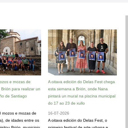
ozos e mozas de
A oitava edición do Delas Fest chega
u Brión para realizar un
esta semana a Brión, onde Nana
ño de Santiago
pintará un mural na piscina municipal
do 17 ao 23 de xullo
8 mozos e mozas de
16-07-2026
la), de idades entre os
A oitava edición do Delas Fest, o
isitou Brión, municipio
primeiro festival de arte urbana e