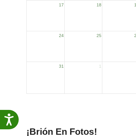
17
18
24
25
31
1
Accesibilidade
¡Brión En Fotos!