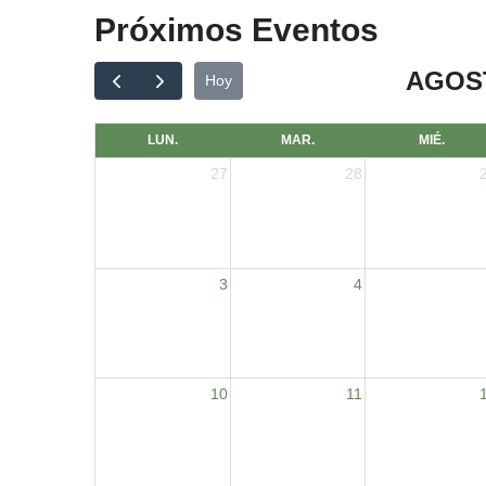
Próximos Eventos
AGOST
Hoy
LUN.
MAR.
MIÉ.
27
28
3
4
10
11