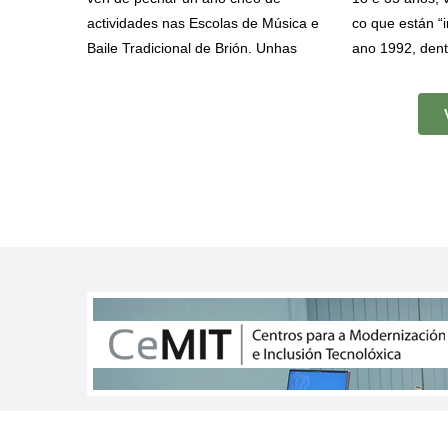
actividades nas Escolas de Música e
co que están “
Baile Tradicional de Brión. Unhas
ano 1992, dent
iniciativas dirixidas a salvagardar,
viaxe de verán.
promover e difundir o patrimonio
este ano escol
cultural inmaterial brionés, ao tempo
destino e que o
que fomentan a súa difusión entre a
localidades co
veciñanza e o intercambio cultural
Combarro, O Gr
con outra agrupacións, nesta ocasión
de Arousa e qu
coas Cantareiras da Asociación de
Brión, de onde
Amas de Casa de Rois.
un tramo do C