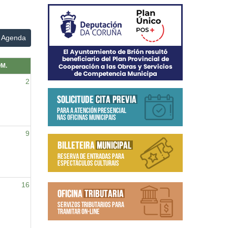
Agenda
M.
2
9
16