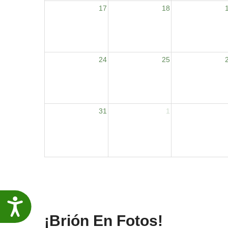
17
18
24
25
31
1
Accesibilidade
¡Brión En Fotos!