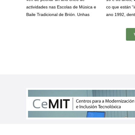
actividades nas Escolas de Música e
co que están “
Baile Tradicional de Brión. Unhas
ano 1992, dent
iniciativas dirixidas a salvagardar,
viaxe de verán.
promover e difundir o patrimonio
este ano escol
cultural inmaterial brionés, ao tempo
destino e que o
que fomentan a súa difusión entre a
localidades co
veciñanza e o intercambio cultural
Combarro, O Gr
con outra agrupacións, nesta ocasión
de Arousa e qu
coas Cantareiras da Asociación de
Brión, de onde
Amas de Casa de Rois.
un tramo do C