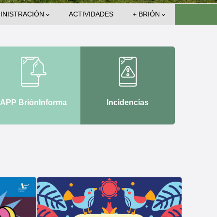
INISTRACIÓN
ACTIVIDADES
+ BRIÓN
APP BriónInforma
Incidencias