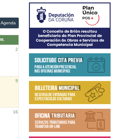
Agenda
M.
2
9
16