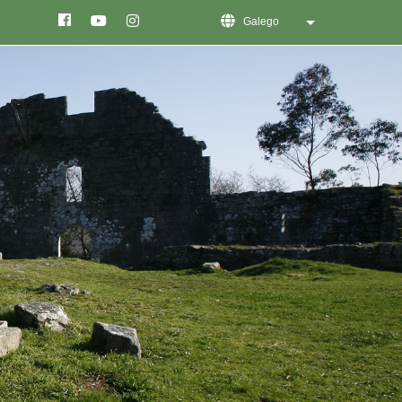
Galego
List additional act