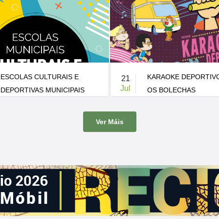
KARAOKE DEPORTIVO CON
XI FESTIVAL FOLCLÓ
10
Jul
OS BOLECHAS
BRIÓN
-
Patio do CEIP de Pedrouzos
21:00 h.
-
Carballeira de Santa Mini
Ver Máis
has visitan Brión co seu Karaoke
A Carballeira de Santa Minia acoll
nova edición do Festival Folclórico