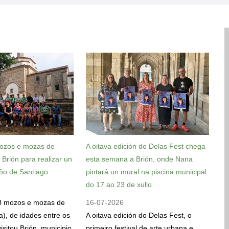
ozos e mozas de
A oitava edición do Delas Fest chega
u Brión para realizar un
esta semana a Brión, onde Nana
ño de Santiago
pintará un mural na piscina municipal
do 17 ao 23 de xullo
8 mozos e mozas de
16-07-2026
la), de idades entre os
A oitava edición do Delas Fest, o
isitou Brión, municipio
primeiro festival de arte urbana e