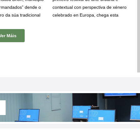
irmandados” dende o
contextual con perspectiva de xénero
ro da súa tradicional
celebrado en Europa, chega esta
 Unha iniciativa que
semana a Brión. Diana Rodeiro
leu Galicia como
“
Nana
”, artista urbana, ilustradora e
Ver Máis
s levou a visitar
educadora artística, pintará un mural
mo Pontevedra,
na piscina municipal de Brión entre o
ove, Sanxenxo, Illa
17 e o 23 de xullo.
e hoxe os levou ata
 saíron para completar
amiño de Santiago.