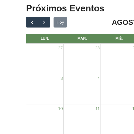
Próximos Eventos
AGOST
Hoy
LUN.
MAR.
MIÉ.
27
28
3
4
10
11