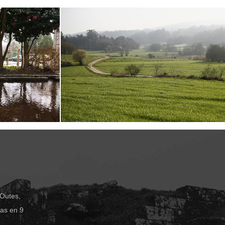
 Outes,
das en 9