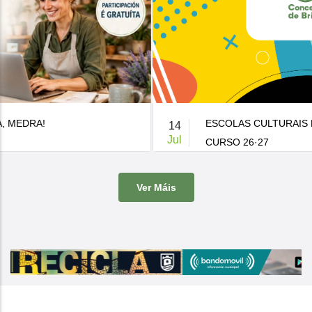
ESCOLAS CULTURAIS E DEPORTIVAS MUNICIPAIS
14
Jul
CURSO 26·27
De 9:00 a 14:00h.
-
Casa da Cultura
Ver Máis
O Concello de Brion ven de publicar a súa oferta de actividades
culturais e d