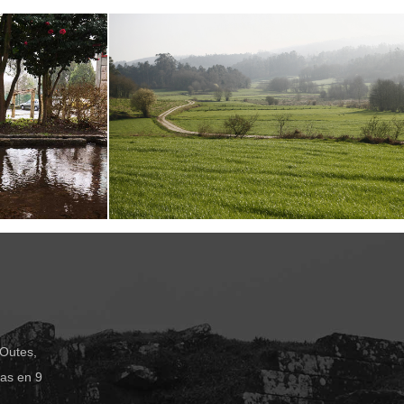
 Outes,
das en 9