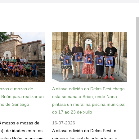
ozos e mozas de
A oitava edición do Delas Fest chega
u Brión para realizar un
esta semana a Brión, onde Nana
ño de Santiago
pintará un mural na piscina municipal
do 17 ao 23 de xullo
8 mozos e mozas de
16-07-2026
la), de idades entre os
A oitava edición do Delas Fest, o
isitou Brión, municipio
primeiro festival de arte urbana e