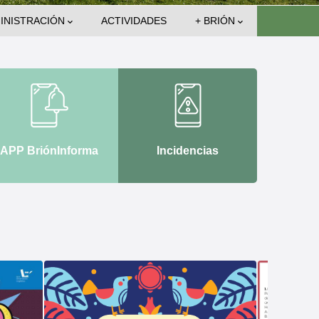
INISTRACIÓN
ACTIVIDADES
+ BRIÓN
APP BriónInforma
Incidencias