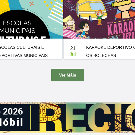
KARAOKE DEPORTIVO CON
XI FESTIVAL FOLCLÓ
10
Jul
OS BOLECHAS
BRIÓN
-
Patio do CEIP de Pedrouzos
21:00 h.
-
Carballeira de Santa Mini
Ver Máis
has visitan Brión co seu Karaoke
A Carballeira de Santa Minia acoll
nova edición do Festival Folclórico