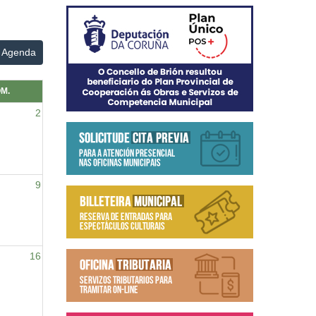
Agenda
M.
2
9
16