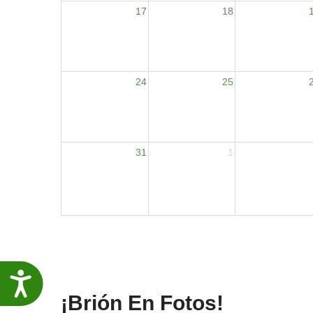
17
18
24
25
31
1
Accesibilidade
¡Brión En Fotos!