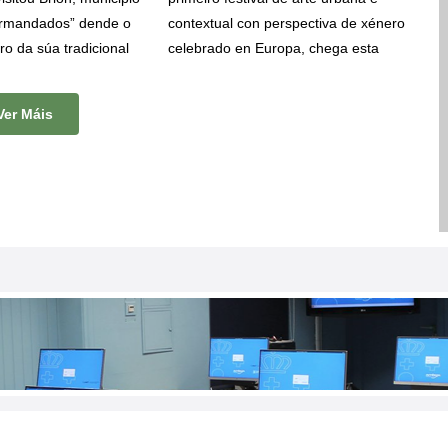
irmandados” dende o
contextual con perspectiva de xénero
ro da súa tradicional
celebrado en Europa, chega esta
 Unha iniciativa que
semana a Brión. Diana Rodeiro
leu Galicia como
“
Nana
”, artista urbana, ilustradora e
Ver Máis
s levou a visitar
educadora artística, pintará un mural
mo Pontevedra,
na piscina municipal de Brión entre o
ove, Sanxenxo, Illa
17 e o 23 de xullo.
e hoxe os levou ata
 saíron para completar
amiño de Santiago.