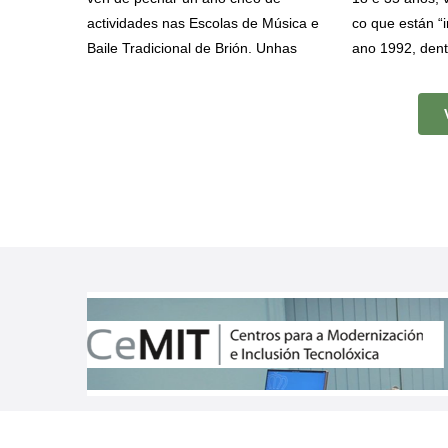
actividades nas Escolas de Música e
co que están “
Baile Tradicional de Brión. Unhas
ano 1992, dent
iniciativas dirixidas a salvagardar,
viaxe de verán.
promover e difundir o patrimonio
este ano escol
cultural inmaterial brionés, ao tempo
destino e que o
que fomentan a súa difusión entre a
localidades co
veciñanza e o intercambio cultural
Combarro, O Gr
con outra agrupacións, nesta ocasión
de Arousa e qu
coas Cantareiras da Asociación de
Brión, de onde
Amas de Casa de Rois.
un tramo do C