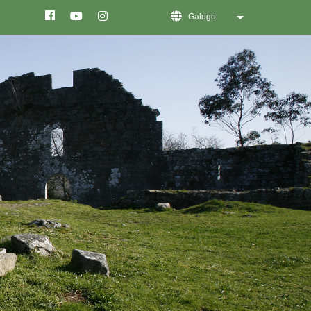
Galego
List additional act