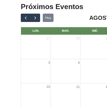
Próximos Eventos
AGOST
Hoy
LUN.
MAR.
MIÉ.
27
28
3
4
10
11