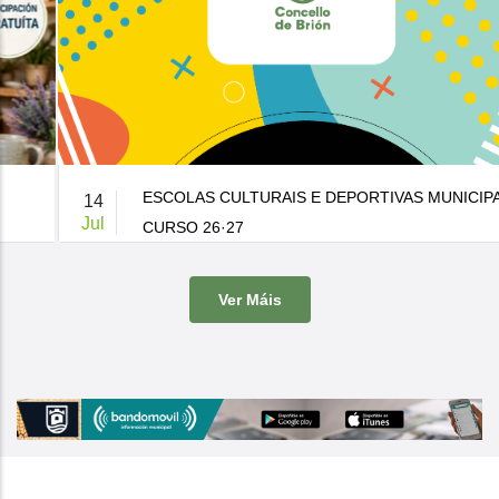
ESCOLAS CULTURAIS E DEPORTIVAS MUNICIPAIS
14
Jul
CURSO 26·27
De 9:00 a 14:00h.
-
Casa da Cultura
Ver Máis
O Concello de Brion ven de publicar a súa oferta de actividades
culturais e d