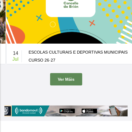
ESCOLAS CULTURAIS E DEPORTIVAS MUNICIPAIS
14
Jul
CURSO 26·27
De 9:00 a 14:00h.
-
Casa da Cultura
Ver Máis
O Concello de Brion ven de publicar a súa oferta de actividades
culturais e d