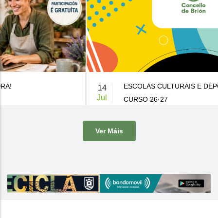
ESCOLAS CULTURAIS E DEPORTIVAS MUNICIPAIS
14
Jul
CURSO 26·27
De 9:00 a 14:00h.
-
Casa da Cultura
Ver Máis
O Concello de Brion ven de publicar a súa oferta de actividades
culturais e d