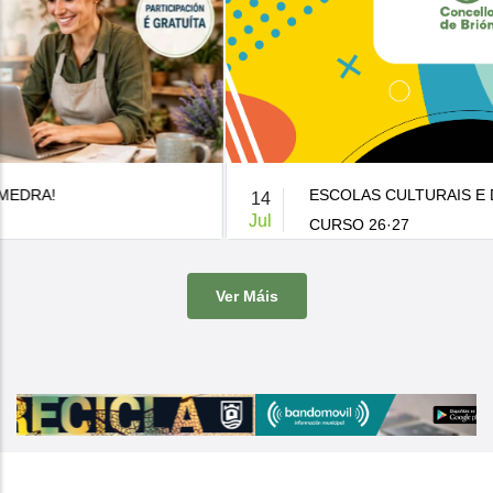
ESCOLAS CULTURAIS E DEPORTIVAS MUNICIPAIS
14
Jul
CURSO 26·27
De 9:00 a 14:00h.
-
Casa da Cultura
Ver Máis
O Concello de Brion ven de publicar a súa oferta de actividades
culturais e d