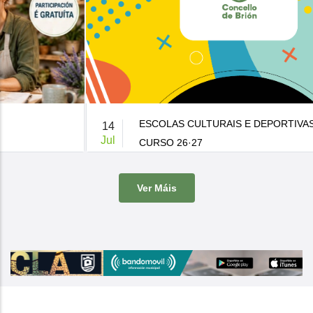
ESCOLAS CULTURAIS E DEPORTIVAS MUNICIPAIS
14
Jul
CURSO 26·27
De 9:00 a 14:00h.
-
Casa da Cultura
Ver Máis
O Concello de Brion ven de publicar a súa oferta de actividades
culturais e d