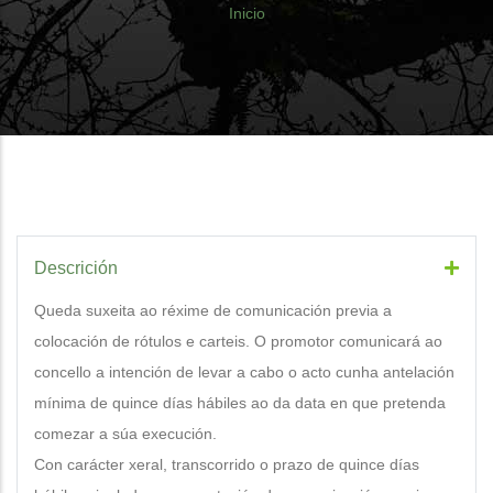
Sobrescribir
Inicio
enlaces
de
ayuda
a
la
navegación
Descrición
Queda suxeita ao réxime de comunicación previa a
colocación de rótulos e carteis. O promotor comunicará ao
concello a intención de levar a cabo o acto cunha antelación
mínima de quince días hábiles ao da data en que pretenda
comezar a súa execución.
Con carácter xeral, transcorrido o prazo de quince días