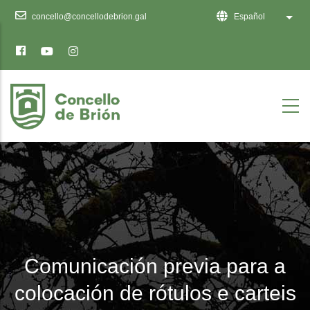
Ten
concello@concellodebrion.gal
Español
Lista
en
conta
que
este
sitio
web
inclúe
un
sistema
de
accesibilidade.
Comunicación previa para a
colocación de rótulos e carteis