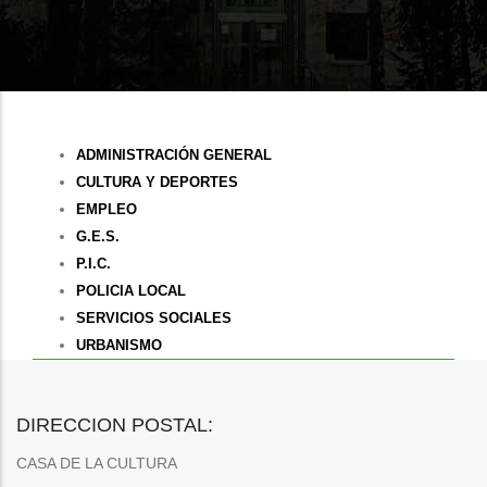
enlaces
de
ayuda
a
Departamentos
ADMINISTRACIÓN GENERAL
la
Municipais
CULTURA Y DEPORTES
navegación
EMPLEO
G.E.S.
P.I.C.
POLICIA LOCAL
SERVICIOS SOCIALES
URBANISMO
DIRECCION POSTAL:
CASA DE LA CULTURA