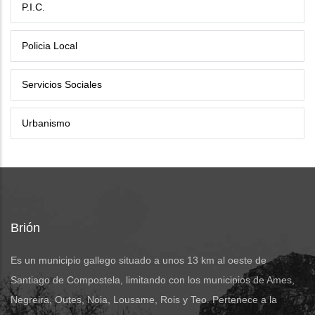
P.I.C.
Policia Local
Servicios Sociales
Urbanismo
Brión
Es un municipio gallego situado a unos 13 km al oeste de
Santiago de Compostela, limitando con los municipios de Ames,
Negreira, Outes, Noia, Lousame, Rois y Teo. Pertenece a la