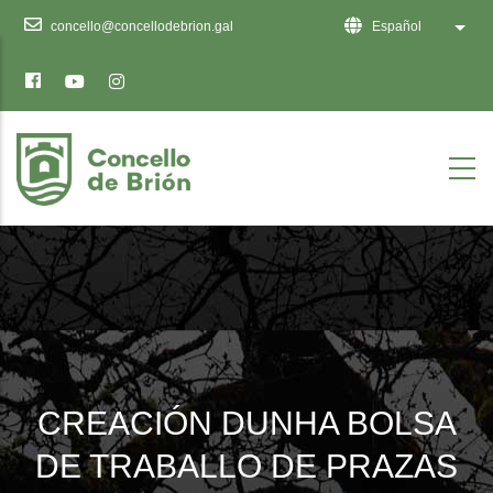
Ten
concello@concellodebrion.gal
Español
Lista
en
conta
que
este
sitio
web
inclúe
un
sistema
de
accesibilidade.
CREACIÓN DUNHA BOLSA
DE TRABALLO DE PRAZAS