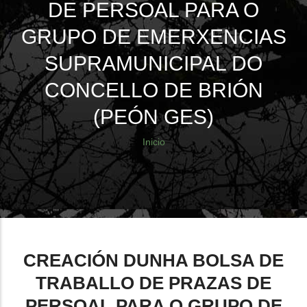
DE PERSOAL PARA O
GRUPO DE EMERXENCIAS
SUPRAMUNICIPAL DO
CONCELLO DE BRIÓN
(PEÓN GES)
Sobrescribir
Inicio
enlaces
de
ayuda
a
CREACIÓN DUNHA BOLSA DE
la
TRABALLO DE PRAZAS DE
navegación
PERSOAL PARA O GRUPO DE