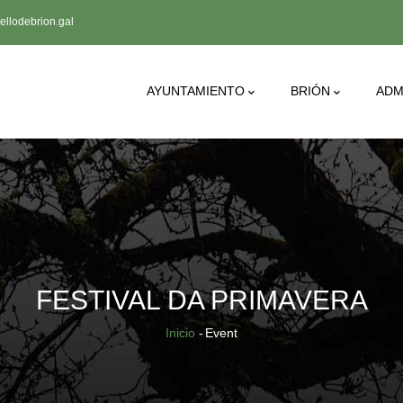
llodebrion.gal
Main
AYUNTAMIENTO
BRIÓN
ADM
Navigation
FESTIVAL DA PRIMAVERA
Sobrescribir
Inicio
-
Event
enlaces
de