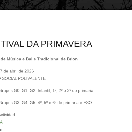
ayuda
a
la
navegación
TIVAL DA PRIMAVERA
de Música e Baile Tradicional de Brion
7 de abril de 2026
 SOCIAL POLIVALENTE
rupos G0, G1, G2, Infantil, 1º, 2º e 3º de primaria
Grupos G3, G4, G5, 4º, 5º e 6º de primaria e ESO
Actividad
A
in