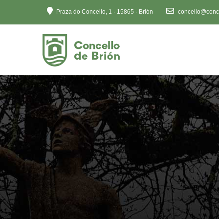
Ten
Praza do Concello, 1 · 15865 · Brión
concello@conce
en
conta
que
este
sitio
web
inclúe
un
sistema
de
accesibilidade.
Preme
Control-
F11
para
axustar
o