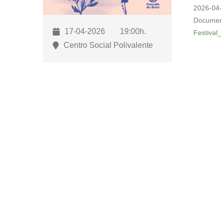
para
2026-04
abrir
Documen
17-04-2026
19:00h.
un
Festival
Centro Social Polivalente
menú
de
accesibilidade.