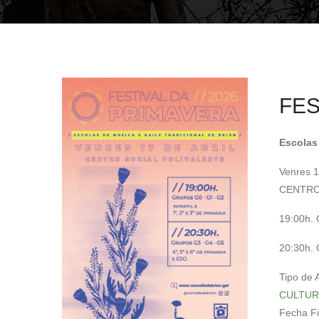
sitio
web
ás
persoas
con
discapacidade
FES
visual
que
Escolas 
están
a
Venres 1
usar
CENTRO
un
19:00h. G
lector
de
20:30h. 
pantalla;
Preme
Tipo de 
Control-
CULTUR
F10
Fecha F