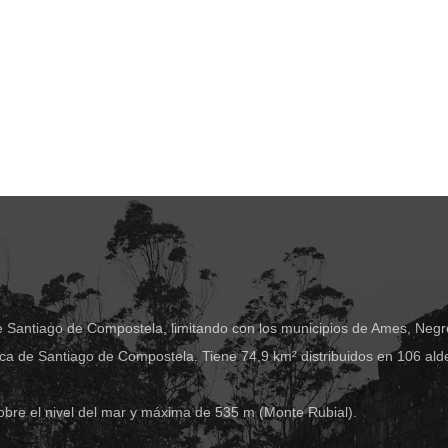
e Santiago de Compostela, limitando con los municipios de Ames, Negre
ca de Santiago de Compostela. Tiene 74,9 km² distribuidos en 106 ald
obre el nivel del mar y máxima de 535 m (Monte Rubial).