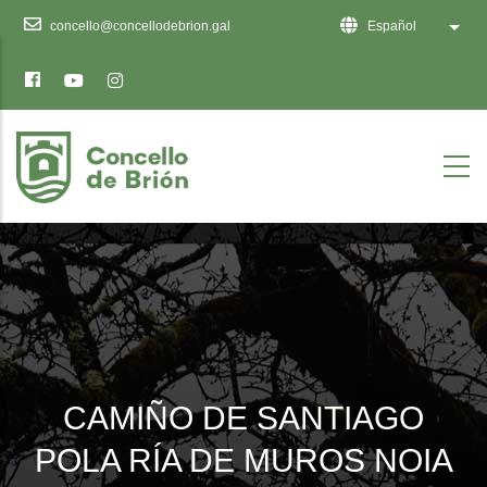
Ten
concello@concellodebrion.gal
Español
Lista
en
conta
que
este
sitio
web
inclúe
un
sistema
de
accesibilidade.
CAMIÑO DE SANTIAGO
POLA RÍA DE MUROS NOIA