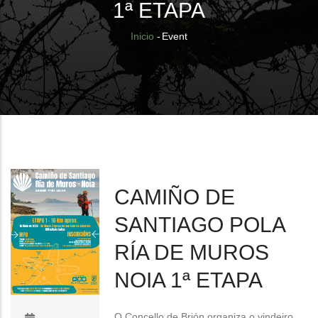
1ª ETAPA
Sobrescribir
Inicio
-
Event
enlaces
de
ayuda
a
la
navegación
CAMIÑO DE
SANTIAGO POLA
RÍA DE MUROS
NOIA 1ª ETAPA
O Concello de Brión organiza o vindeiro