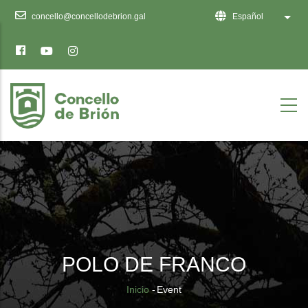
Ten
concello@concellodebrion.gal
Español
Lista
en
conta
que
este
sitio
web
inclúe
un
sistema
de
accesibilidade.
POLO DE FRANCO
Sobrescribir
Inicio
-
Event