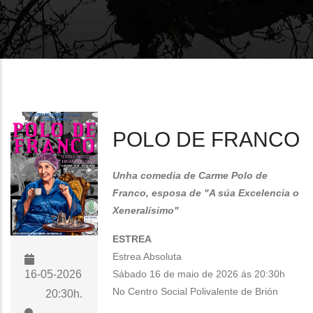
enlaces
de
ayuda
a
la
navegación
POLO DE FRANCO
Unha comedia de Carme Polo de
Franco, esposa de "A súa Excelencia o
Xeneralísimo"
ESTREA
Estrea Absoluta
Sábado 16 de maio de 2026 ás 20:30h
16-05-2026
No Centro Social Polivalente de Brión
20:30h.