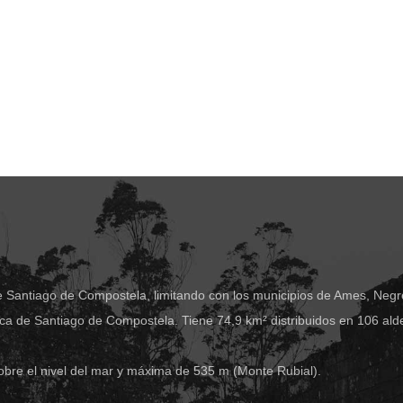
e Santiago de Compostela, limitando con los municipios de Ames, Negre
ca de Santiago de Compostela. Tiene 74,9 km² distribuidos en 106 ald
obre el nivel del mar y máxima de 535 m (Monte Rubial).