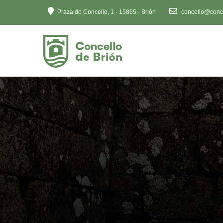
Ten
Praza do Concello, 1 · 15865 · Brión
concello@conce
en
conta
que
este
sitio
web
inclúe
un
sistema
de
accesibilidade.
Preme
Control-
F11
para
axustar
o