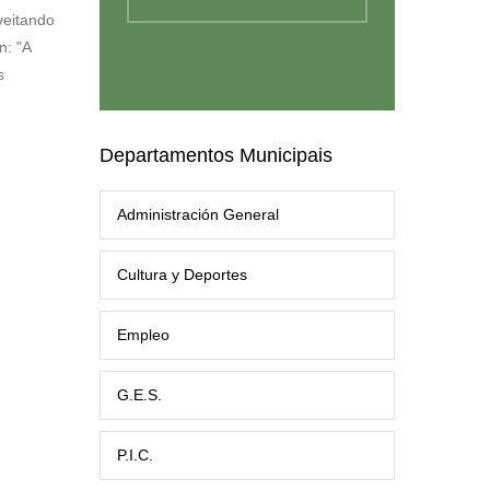
veitando
n: "A
s
Departamentos Municipais
Administración General
Cultura y Deportes
Empleo
G.E.S.
P.I.C.