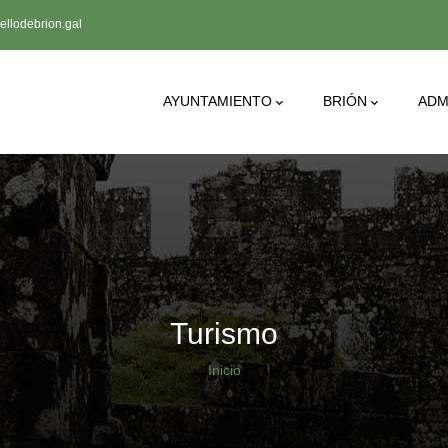
llodebrion.gal
Main
AYUNTAMIENTO
BRIÓN
ADM
Navigation
Turismo
Sobrescribir
Inicio
enlaces
de