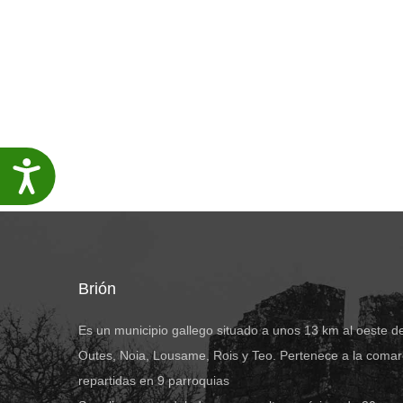
Accesibilidade
Brión
Es un municipio gallego situado a unos 13 km al oeste d
Outes, Noia, Lousame, Rois y Teo. Pertenece a la comar
repartidas en 9 parroquias