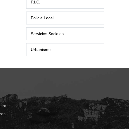
P.I.C.
Policia Local
Servicios Sociales
Urbanismo
ira,
eas,