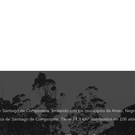
e Santiago de Compostela, limitando con los municipios de Ames, Negre
ca de Santiago de Compostela. Tiene 74,9 km² distribuidos en 106 ald