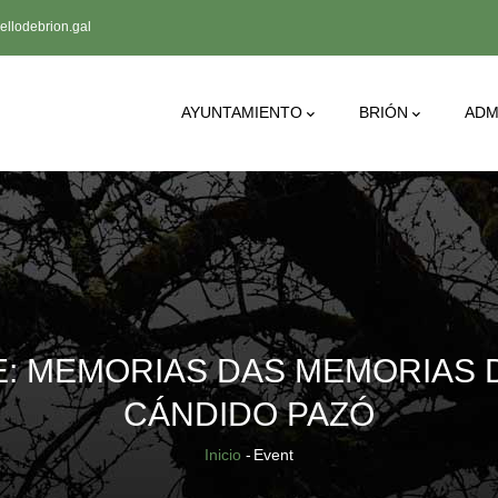
llodebrion.gal
Main
AYUNTAMIENTO
BRIÓN
ADM
Navigation
: MEMORIAS DAS MEMORIAS 
CÁNDIDO PAZÓ
Sobrescribir
Inicio
-
Event