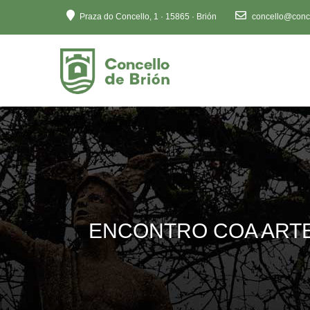
Ten
Praza do Concello, 1 · 15865 · Brión
concello@conce
en
conta
que
este
sitio
web
inclúe
un
sistema
de
accesibilidade.
Preme
ENCONTRO COA ARTE
Control-
F11
para
axustar
o