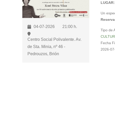
LUGAR
para
abrir
Un espec
un
Reserva 
menú
04-07-2026
21:00 h.
de
Tipo de 
accesibilidade.
CULTUR
Centro Social Polivalente. Av.
Fecha F
de Sta. Minia, nº 46 -
2026-07
Pedrouzos, Brión