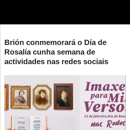
enlaces
de
ayuda
a
Brión conmemorará o Día de
la
Rosalía cunha semana de
navegación
actividades nas redes sociais