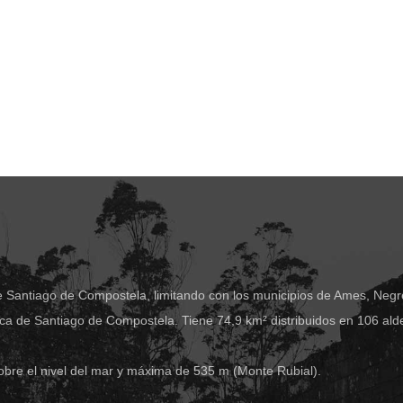
e Santiago de Compostela, limitando con los municipios de Ames, Negre
ca de Santiago de Compostela. Tiene 74,9 km² distribuidos en 106 ald
obre el nivel del mar y máxima de 535 m (Monte Rubial).