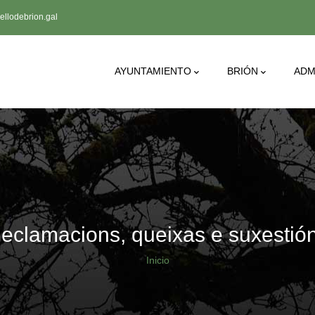
llodebrion.gal
Main
AYUNTAMIENTO
BRIÓN
ADM
Navigation
eclamacions, queixas e suxestió
Sobrescribir
Inicio
enlaces
de