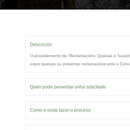
sitio
web
ás
persoas
con
discapacidade
Descrición
visual
que
O procedemento de "Reclamacións, Queixas e Suxestión
están
expor queixas ou presentar reclamacións ante o Conce
a
usar
un
Quen pode presentar unha solicitude
lector
de
pantalla;
Como e onde facer o proceso
Preme
Control-
F10