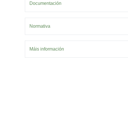
Documentación
para
abrir
un
menú
Normativa
de
accesibilidade.
Máis información