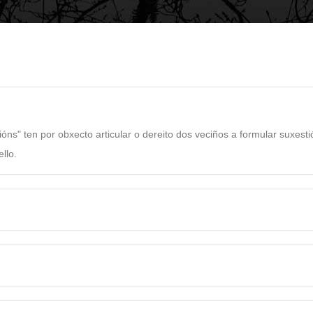
ayuda
a
la
navegación
s" ten por obxecto articular o dereito dos veciños a formular suxesti
llo.