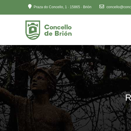
Ten
Praza do Concello, 1 · 15865 · Brión
concello@conce
en
conta
que
este
sitio
web
inclúe
un
sistema
de
accesibilidade.
Preme
R
Control-
F11
para
axustar
o