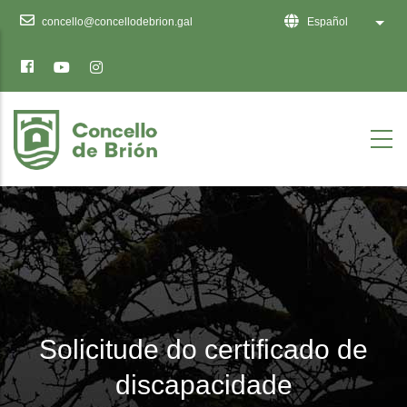
Ten
concello@concellodebrion.gal
Español
Lista
en
conta
que
este
sitio
web
inclúe
un
sistema
de
accesibilidade.
Solicitude do certificado de
discapacidade