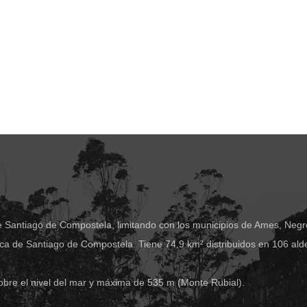
e Santiago de Compostela, limitando con los municipios de Ames, Negre
ca de Santiago de Compostela. Tiene 74,9 km² distribuidos en 106 ald
obre el nivel del mar y máxima de 535 m (Monte Rubial).