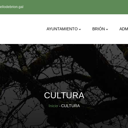
llodebrion.gal
AYUNTAMIENTO
BRIÓN
ADM
CULTURA
Sobrescribir
Inicio
-
CULTURA
enlaces
de