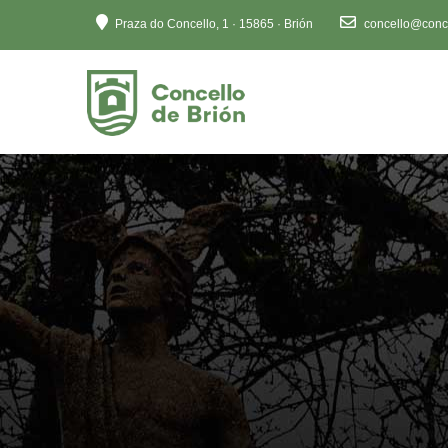
Ten
Praza do Concello, 1 · 15865 · Brión
concello@conce
en
conta
que
este
sitio
web
inclúe
un
sistema
de
accesibilidade.
Preme
Control-
F11
para
axustar
o