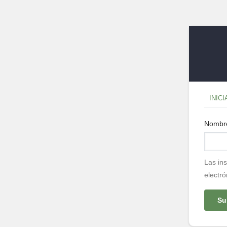
Sol
INIC
pri
Nombre
Las ins
electró