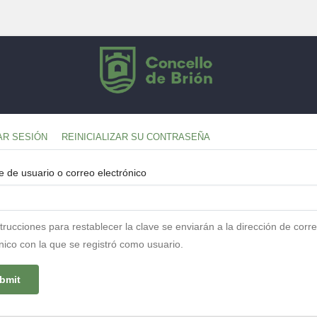
apas
(SOLAPA
IAR SESIÓN
REINICIALIZAR SU CONTRASEÑA
ACTIVA)
ncipales
 de usuario o correo electrónico
trucciones para restablecer la clave se enviarán a la dirección de corr
nico con la que se registró como usuario.