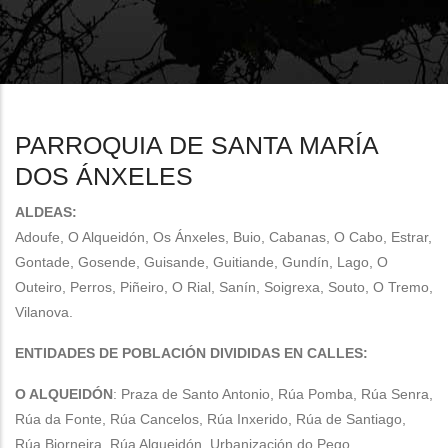
enlaces
de
ayuda
a
PARROQUIA DE SANTA MARÍA
la
DOS ÁNXELES
navegación
ALDEAS:
Adoufe, O Alqueidón, Os Ánxeles, Buio, Cabanas, O Cabo, Estrar,
Gontade, Gosende, Guisande, Guitiande, Gundín, Lago, O
Outeiro, Perros, Piñeiro, O Rial, Sanín, Soigrexa, Souto, O Tremo,
Vilanova.
ENTIDADES DE POBLACIÓN DIVIDIDAS EN CALLES:
O ALQUEIDÓN
: Praza de Santo Antonio, Rúa Pomba, Rúa Senra,
Rúa da Fonte, Rúa Cancelos, Rúa Inxerido, Rúa de Santiago,
Rúa Biorneira, Rúa Alqueidón, Urbanización do Pego,