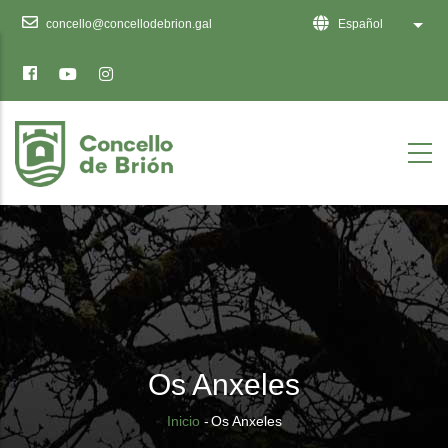
Ten
concello@concellodebrion.gal
Español
Lista
en
conta
que
este
sitio
web
inclúe
un
sistema
de
accesibilidade.
Os Anxeles
Sobrescribir
Inicio
-
Os Anxeles