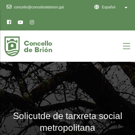
Ten
concello@concellodebrion.gal
Español
Lista
en
conta
que
este
sitio
web
inclúe
un
sistema
de
accesibilidade.
Solicutde de tarxreta social
metropolitana