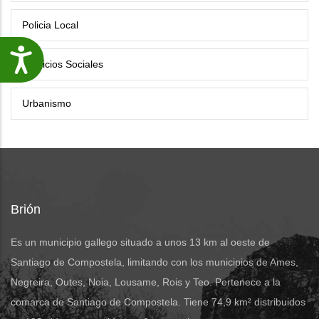
Policia Local
Accesibilidade
Servicios Sociales
Urbanismo
Brión
Es un municipio gallego situado a unos 13 km al oeste de
Santiago de Compostela, limitando con los municipios de Ames,
Negreira, Outes, Noia, Lousame, Rois y Teo. Pertenece a la
comarca de Santiago de Compostela. Tiene 74,9 km² distribuidos