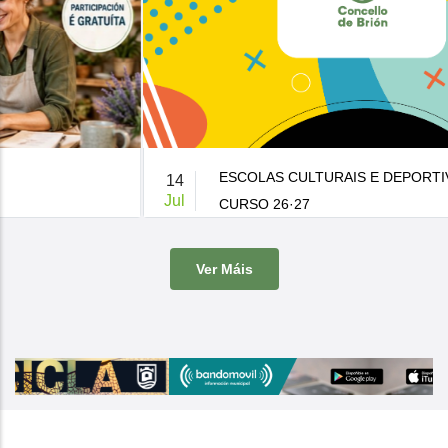
ESCOLAS CULTURAIS E DEPORTIVAS MUNICIPAIS
14
Jul
CURSO 26·27
De 9:00 a 14:00h.
-
Casa da Cultura
Ver Máis
O Concello de Brion ven de publicar a súa oferta de actividades
culturais e d