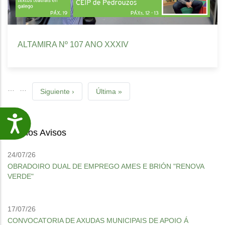
ALTAMIRA Nº 107 ANO XXXIV
Pagination
…
…
Next
Siguiente ›
Last
Última »
page
page
Accesibilidade
Últimos Avisos
24/07/26
OBRADOIRO DUAL DE EMPREGO AMES E BRIÓN "RENOVA
VERDE"
17/07/26
CONVOCATORIA DE AXUDAS MUNICIPAIS DE APOIO Á