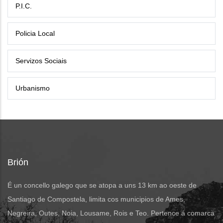
P.I.C.
Policia Local
Servizos Sociais
Urbanismo
Brión
É un concello galego que se atopa a uns 13 km ao oeste de
Santiago de Compostela, limita cos municipios de Ames,
Negreira, Outes, Noia, Lousame, Rois e Teo. Pertence á comarca