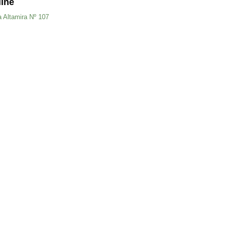
line
a Altamira Nº 107