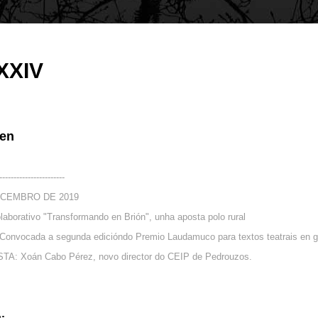
XXIV
en
-----------------------
ECEMBRO DE 2019
aborativo "Transformando en Brión", unha aposta polo rural
onvocada a segunda edicióndo Premio Laudamuco para textos teatrais en g
A: Xoán Cabo Pérez, novo director do CEIP de Pedrouzos.