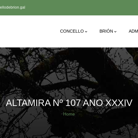
llodebrion.gal
Main
CONCELLO
BRIÓN
ADM
Navigation
ALTAMIRA Nº 107 ANO XXXIV
Breadcrumb
Home