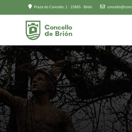
Ten
Praza do Concello, 1 · 15865 · Brión
concello@conce
en
conta
que
este
sitio
web
inclúe
un
sistema
de
accesibilidade.
Preme
Control-
F11
para
axustar
o