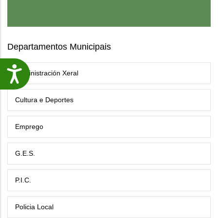
Departamentos Municipais
Accesibilidade
Administración Xeral
Cultura e Deportes
Emprego
G.E.S.
P.I.C.
Policia Local