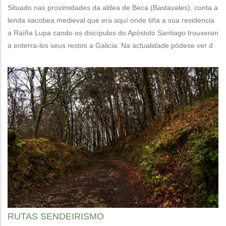
Situado nas proximidades da aldea de Beca (Bastavales), conta a
lenda xacobea medieval que era aquí onde tiña a súa residencia
a Raíña Lupa cando os discípulos do Apóstolo Santiago trouxeron
a enterra-los seus restos a Galicia. Na actualidade pódese ver d
RUTAS SENDEIRISMO