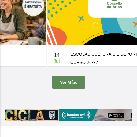
ESCOLAS CULTURAIS E DEPORTIVAS MUNICIPAIS
14
Jul
CURSO 26·27
De 9:00 a 14:00h.
-
Casa da Cultura
Ver Máis
O Concello de Brion ven de publicar a súa oferta de actividades
culturais e d