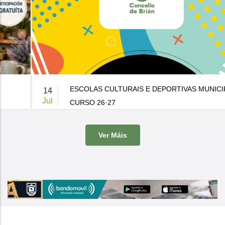
ESCOLAS CULTURAIS E DEPORTIVAS MUNICIPAIS
14
Jul
CURSO 26·27
De 9:00 a 14:00h.
-
Casa da Cultura
Ver Máis
O Concello de Brion ven de publicar a súa oferta de actividades
culturais e d