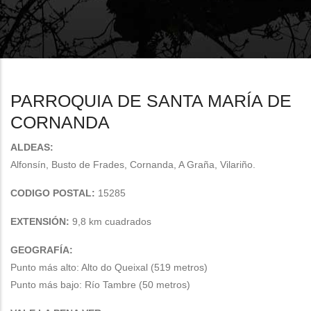
enlaces
de
ayuda
a
PARROQUIA DE SANTA MARÍA DE
la
CORNANDA
navegación
ALDEAS:
Alfonsín, Busto de Frades, Cornanda, A Graña, Vilariño.
CODIGO POSTAL:
15285
EXTENSIÓN:
9,8 km cuadrados
GEOGRAFÍA:
Punto más alto: Alto do Queixal (519 metros)
Punto más bajo: Río Tambre (50 metros)