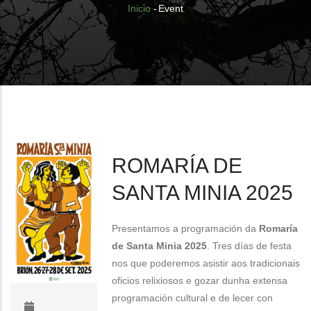
Sobrescribir
Inicio
-
Event
enlaces
de
ayuda
a
la
navegación
ROMARÍA DE
SANTA MINIA 2025
Presentamos a programación da
Romaría
de Santa Minia 2025
. Tres días de festa
nos que poderemos asistir aos tradicionais
oficios relixiosos e gozar dunha extensa
programación cultural e de lecer con