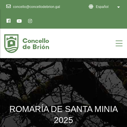
Ten
concello@concellodebrion.gal
Español
Lista
en
conta
que
este
sitio
web
inclúe
un
sistema
de
accesibilidade.
ROMARÍA DE SANTA MINIA
2025