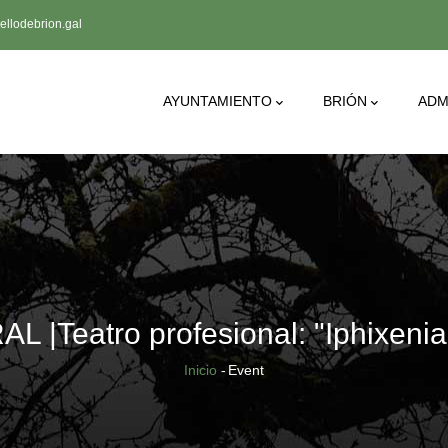
llodebrion.gal
Main
AYUNTAMIENTO
BRIÓN
ADM
Navigation
Teatro profesional: "Iphixenia 
Sobrescribir
Inicio
-
Event
enlaces
de