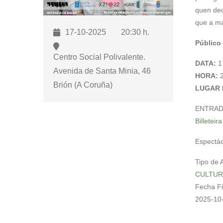
para
quen dec
abrir
que a ma
17-10-2025
20:30 h.
un
Público 
menú
Centro Social Polivalente.
de
DATA:
1
accesibilidade.
Avenida de Santa Minia, 46
HORA:
2
Brión (A Coruña)
LUGAR 
ENTRADA 
Billeteir
Espectác
Tipo de 
CULTUR
Fecha F
2025-10