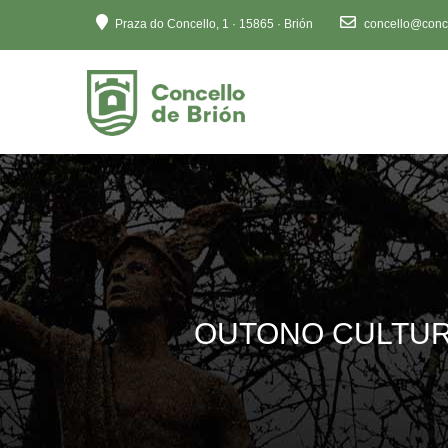
Ten
Praza do Concello, 1 · 15865 · Brión
concello@conce
en
conta
que
este
sitio
web
inclúe
un
sistema
de
accesibilidade.
Preme
OUTONO CULTURAL |
Control-
F11
para
axustar
o