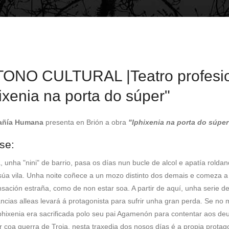
ayuda
a
la
navegación
ONO CULTURAL |Teatro profesio
ixenia na porta do súper"
ñía Humana
presenta en Brión a obra
"
Iphixenia na porta do súper
se:
, unha "nini" de barrio, pasa os días nun bucle de alcol e apatía rolda
súa vila. Unha noite coñece a un mozo distinto dos demais e comeza a 
sación estraña, como de non estar soa. A partir de aquí, unha serie d
ancias alleas levará á protagonista para sufrir unha gran perda. Se no 
Iphixenia era sacrificada polo seu pai Agamenón para contentar aos de
r coa guerra de Troia, nesta traxedia dos nosos días é a propia protag