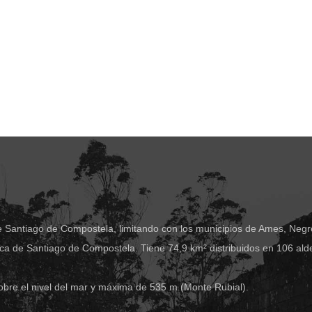
e Santiago de Compostela, limitando con los municipios de Ames, Negre
ca de Santiago de Compostela. Tiene 74,9 km² distribuidos en 106 ald
obre el nivel del mar y máxima de 535 m (Monte Rubial).