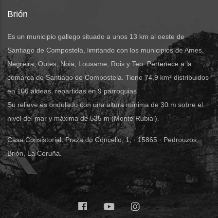
Brión
Es un municipio gallego situado a unos 13 km al oeste de
Santiago de Compostela, limitando con los municipios de Ames,
Negreira, Outes, Noia, Lousame, Rois y Teo. Pertenece a la
comarca de Santiago de Compostela. Tiene 74,9 km² distribuidos
en 106 aldeas, repartidas en 9 parroquias
Su relieve es ondulado con una altura mínima de 30 m sobre el
nivel del mar y máxima de 535 m (Monte Rubial).
Casa Consistorial: Praza do Concello, 1, · 15865 · Pedrouzos,
Brión, La Coruña.