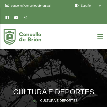
Ten
concello@concellodebrion.gal
Español
Lista
en
conta
que
este
sitio
web
inclúe
un
sistema
de
accesibilidade.
CULTURA E DEPORTES
Sobrescribir
Inicio
-
CULTURA E DEPORTES