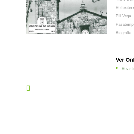
para
Reflexión 
abrir
Pili Vega
un
Pasatemp
menú
Biografía:
de
accesibilidade.
Ver On
Revist