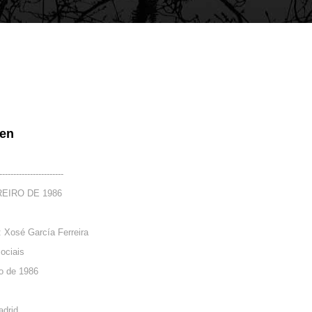
en
-----------------------
REIRO DE 1986
: Xosé García Ferreira
ociais
o de 1986
adrid