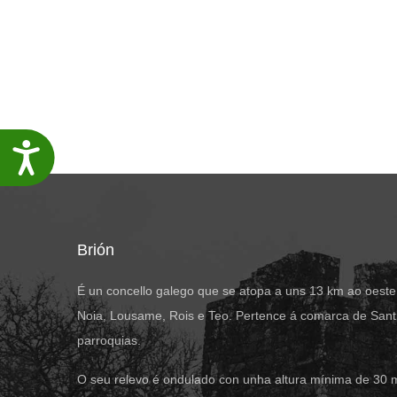
Accesibilidade
Brión
É un concello galego que se atopa a uns 13 km ao oeste
Noia, Lousame, Rois e Teo. Pertence á comarca de Santi
parroquias.
O seu relevo é ondulado con unha altura mínima de 30 