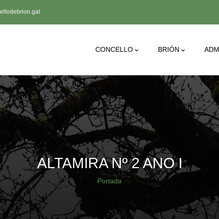
llodebrion.gal
Main
CONCELLO
BRIÓN
ADM
Navigation
ALTAMIRA Nº 2 ANO I
Breadcrumb
Portada