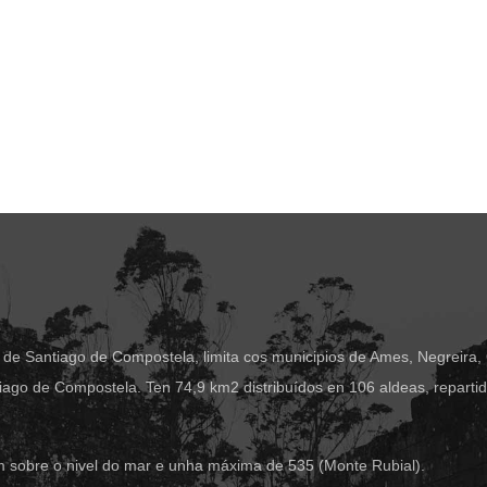
 de Santiago de Compostela, limita cos municipios de Ames, Negreira,
ago de Compostela. Ten 74,9 km2 distribuídos en 106 aldeas, reparti
m sobre o nivel do mar e unha máxima de 535 (Monte Rubial).