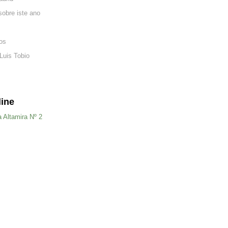
sobre iste ano
os
 Luis Tobio
line
a Altamira Nº 2