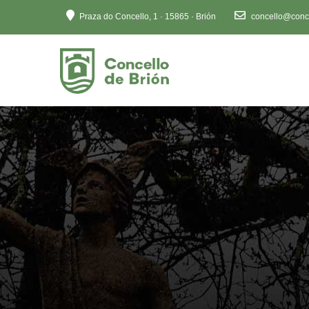
Ten
Praza do Concello, 1 · 15865 · Brión
concello@conce
en
conta
que
este
sitio
web
inclúe
un
sistema
de
accesibilidade.
Preme
Control-
F11
para
axustar
o