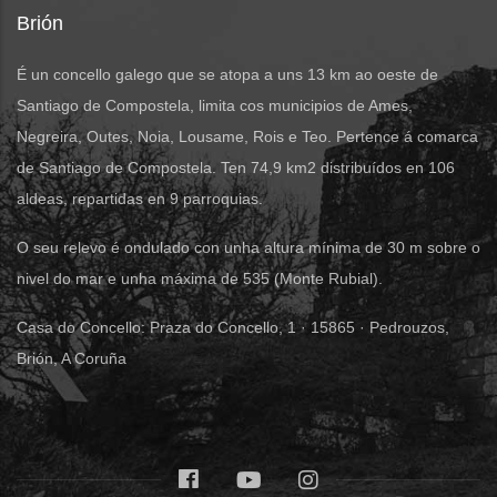
Brión
É un concello galego que se atopa a uns 13 km ao oeste de
Santiago de Compostela, limita cos municipios de Ames,
Negreira, Outes, Noia, Lousame, Rois e Teo. Pertence á comarca
de Santiago de Compostela. Ten 74,9 km2 distribuídos en 106
aldeas, repartidas en 9 parroquias.
O seu relevo é ondulado con unha altura mínima de 30 m sobre o
nivel do mar e unha máxima de 535 (Monte Rubial).
Casa do Concello: Praza do Concello, 1 · 15865 · Pedrouzos,
Brión, A Coruña