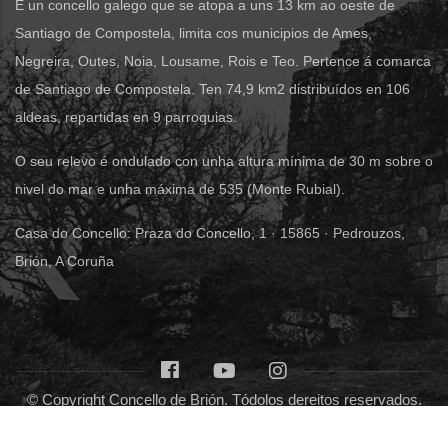
É un concello galego que se atopa a uns 13 km ao oeste de
Santiago de Compostela, limita cos municipios de Ames,
Negreira, Outes, Noia, Lousame, Rois e Teo. Pertence á comarca
de Santiago de Compostela. Ten 74,9 km2 distribuídos en 106
aldeas, repartidas en 9 parroquias.
O seu relevo é ondulado con unha altura mínima de 30 m sobre o
nivel do mar e unha máxima de 535 (Monte Rubial).
Casa do Concello: Praza do Concello, 1 · 15865 · Pedrouzos,
Brión, A Coruña
© Copyright Concello de Brión. Tódolos dereitos reservados.