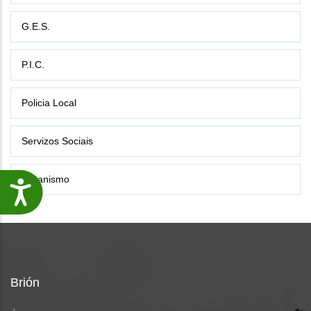
G.E.S.
P.I.C.
Policia Local
Servizos Sociais
Urbanismo
Accesibilidade
Brión