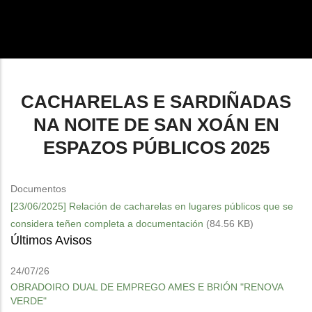
enlaces
de
ayuda
a
CACHARELAS E SARDIÑADAS
la
NA NOITE DE SAN XOÁN EN
navegación
ESPAZOS PÚBLICOS 2025
Documentos
[23/06/2025] Relación de cacharelas en lugares públicos que se
considera teñen completa a documentación
(84.56 KB)
Últimos Avisos
24/07/26
OBRADOIRO DUAL DE EMPREGO AMES E BRIÓN "RENOVA
VERDE"