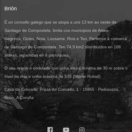
Brión
É un concello galego que se atopa a uns 13 km ao oeste de
Santiago de Compostela, limita cos municipios de Ames,
Negreira, Outes, Noia, Lousame, Rois e Teo. Pertence á comarca
de Santiago de Compostela. Ten 74,9 km2 distribuídos en 106
aldeas, repartidas en 9 parroquias.
O seu relevo é ondulado con unha altura mínima de 30 m sobre o
nivel do mar e unha máxima de 535 (Monte Rubial).
Casa do Concello: Praza do Concello, 1 · 15865 · Pedrouzos,
Brión, A Coruña