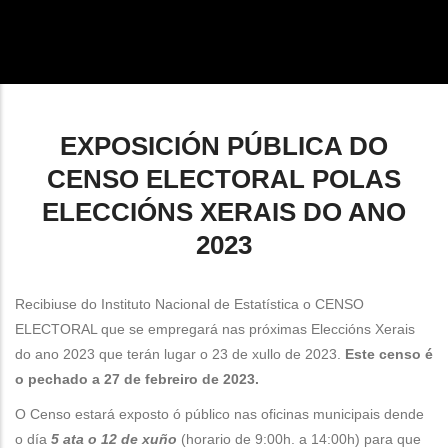
enlaces
de
ayuda
a
EXPOSICIÓN PÚBLICA DO
la
CENSO ELECTORAL POLAS
navegación
ELECCIÓNS XERAIS DO ANO
2023
Recibiuse do Instituto Nacional de Estatística o CENSO
ELECTORAL que se empregará nas próximas Eleccións Xerais
do ano 2023 que terán lugar o 23 de xullo de 2023.
Este censo é
o pechado a 27 de febreiro de 2023.
O Censo estará exposto ó público nas oficinas municipais dende
o día
5 ata o 12 de xuño
(horario de 9:00h. a 14:00h) para que