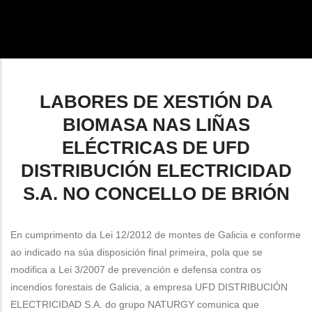
enlaces
de
ayuda
a
LABORES DE XESTIÓN DA
la
BIOMASA NAS LIÑAS
navegación
ELÉCTRICAS DE UFD
DISTRIBUCIÓN ELECTRICIDAD
S.A. NO CONCELLO DE BRIÓN
En cumprimento da Lei 12/2012 de montes de Galicia e conforme
ao indicado na súa disposición final primeira, pola que se
modifica a Lei 3/2007 de prevención e defensa contra os
incendios forestais de Galicia, a empresa UFD DISTRIBUCIÓN
ELECTRICIDAD S.A. do grupo NATURGY comunica que