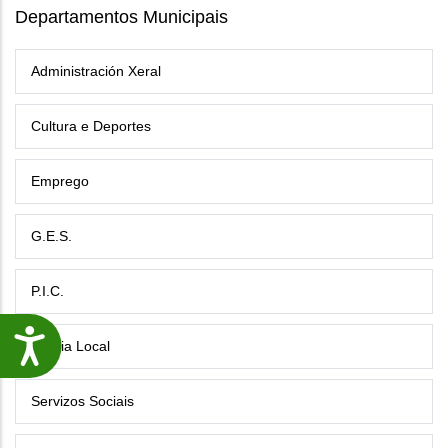
Departamentos Municipais
Administración Xeral
Cultura e Deportes
Emprego
G.E.S.
P.I.C.
Accesibilidade
Policia Local
Servizos Sociais