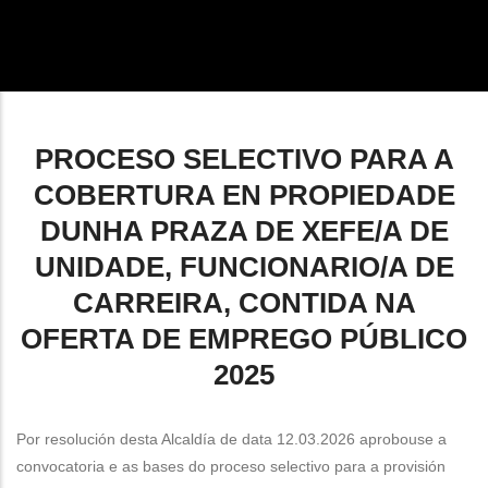
enlaces
de
ayuda
a
PROCESO SELECTIVO PARA A
la
COBERTURA EN PROPIEDADE
navegación
DUNHA PRAZA DE XEFE/A DE
UNIDADE, FUNCIONARIO/A DE
CARREIRA, CONTIDA NA
OFERTA DE EMPREGO PÚBLICO
2025
Por resolución desta Alcaldía de data 12.03.2026 aprobouse a
convocatoria e as bases do proceso selectivo para a provisión