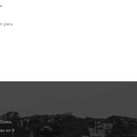
ra
an para
 Outes,
das en 9