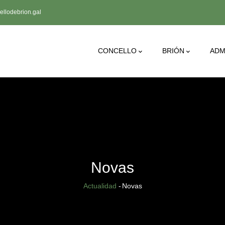
llodebrion.gal
Main
CONCELLO
BRIÓN
ADM
Navigation
Novas
Sobrescribir
Actualidad
-
Novas
enlaces
de