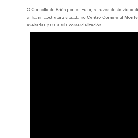
O Concello de Brión pon en valor, a través deste vídeo 
unha infraestrutura situada no
Centro Comercial Monte
axeitadas para a súa comercialización.