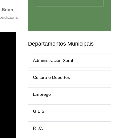
 Brión
,
ondicións
Departamentos Municipais
Administración Xeral
Cultura e Deportes
Emprego
G.E.S.
P.I.C.