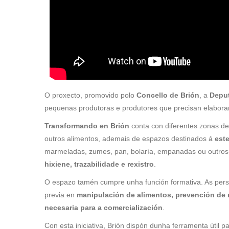
O proxecto, promovido polo
Concello de Brión
, a
Depu
pequenas produtoras e produtores que precisan elaborar
Transformando en Brión
conta con diferentes zonas de 
outros alimentos, ademais de espazos destinados á
este
marmeladas, zumes, pan, bolaría, empanadas ou outros 
hixiene, trazabilidade e rexistro
.
O espazo tamén cumpre unha función formativa. As persoa
previa en
manipulación de alimentos, prevención de 
necesaria para a comercialización
.
Con esta iniciativa, Brión dispón dunha ferramenta útil p