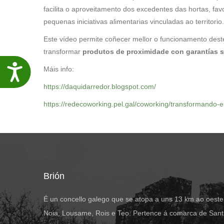
facilita o aproveitamento dos excedentes das hortas, fav
pequenas iniciativas alimentarias vinculadas ao territorio.
Este vídeo permite coñecer mellor o funcionamento dest
transformar
produtos de proximidade con garantías s
Máis info:
Accesibilidade
https://daquidarredor.blogspot.com/
https://redecoworking.pel.gal/coworking/transformando-e
Brión
É un concello galego que se atopa a uns 13 km ao oeste
Noia, Lousame, Rois e Teo. Pertence á comarca de Santi