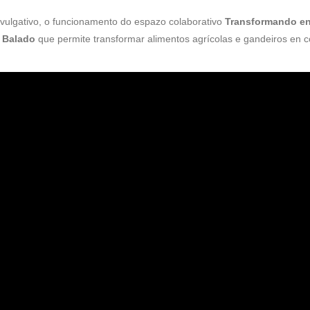
divulgativo, o funcionamento do espazo colaborativo
Transformando en
 Balado
que permite transformar alimentos agrícolas e gandeiros en c