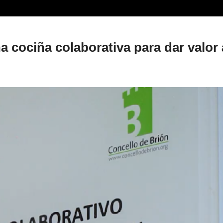
ayuda
a
 cociña colaborativa para dar valor 
la
navegación