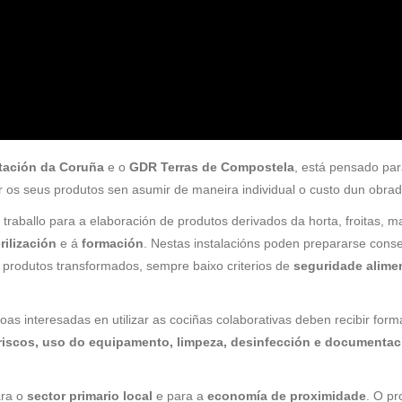
tación da Coruña
e o
GDR Terras de Compostela
, está pensado pa
 os seus produtos sen asumir de maneira individual o custo dun obrad
traballo para a elaboración de produtos derivados da horta, froitas, m
rilización
e á
formación
. Nestas instalacións poden prepararse cons
produtos transformados, sempre baixo criterios de
seguridade alimen
s interesadas en utilizar as cociñas colaborativas deben recibir form
riscos, uso do equipamento, limpeza, desinfección e documentac
ara o
sector primario local
e para a
economía de proximidade
. O pr