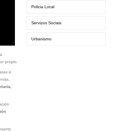
Policia Local
Servizos Sociais
Urbanismo
ra
or propio.
asas e
ervas,
taria,
ación
ión
oxecto