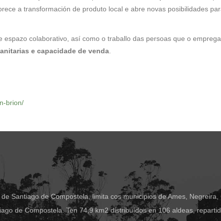
orece a transformación de produto local e abre novas posibilidades pa
e espazo colaborativo, así como o traballo das persoas que o empreg
anitarias e capacidade de venda
.
n-brion/
 de Santiago de Compostela, limita cos municipios de Ames, Negreira,
ago de Compostela. Ten 74,9 km2 distribuídos en 106 aldeas, reparti