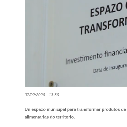
para
abrir
un
menú
de
accesibilidade.
07/02/2026 - 13:36
Un espazo municipal para transformar produtos de p
alimentarias do territorio.