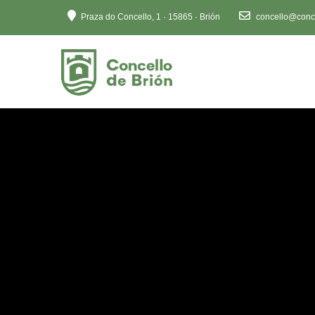
Ten
Praza do Concello, 1 · 15865 · Brión
concello@conce
en
conta
que
este
sitio
web
inclúe
un
sistema
de
accesibilidade.
Preme
Control-
F11
para
axustar
o