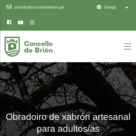
Ten
concello@concellodebrion.gal
Galego
List 
en
conta
que
este
sitio
web
inclúe
un
sistema
de
accesibilidade.
Obradoiro de xabrón artesanal
para adultos/as