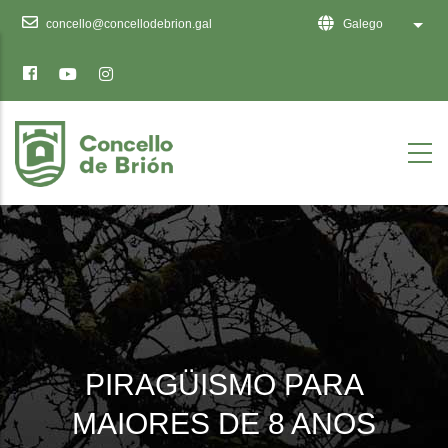
Ten
concello@concellodebrion.gal
Galego
List 
en
conta
que
este
sitio
web
inclúe
un
sistema
de
accesibilidade.
PIRAGÜISMO PARA
MAIORES DE 8 ANOS