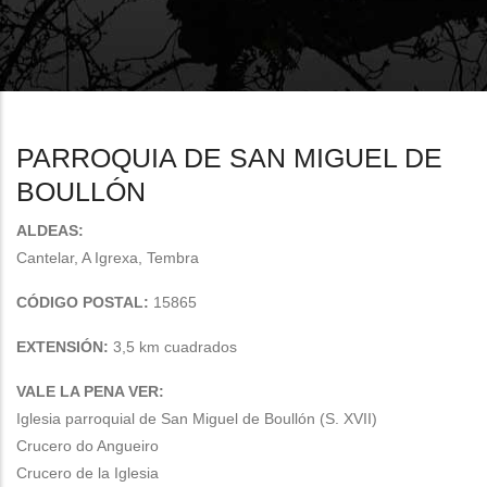
enlaces
de
ayuda
a
PARROQUIA DE SAN MIGUEL DE
la
BOULLÓN
navegación
ALDEAS:
Cantelar, A Igrexa, Tembra
CÓDIGO POSTAL:
15865
EXTENSIÓN:
3,5 km cuadrados
VALE LA PENA VER:
Iglesia parroquial de San Miguel de Boullón (S. XVII)
Crucero do Angueiro
Crucero de la Iglesia