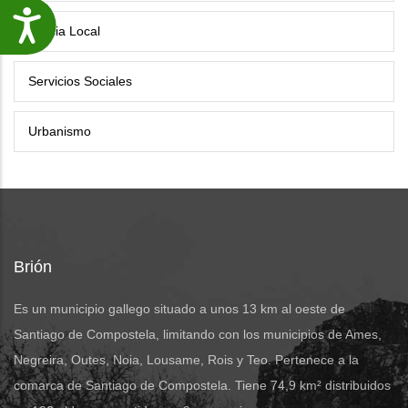
Accesibilidade
Policia Local
Servicios Sociales
Urbanismo
Brión
Es un municipio gallego situado a unos 13 km al oeste de
Santiago de Compostela, limitando con los municipios de Ames,
Negreira, Outes, Noia, Lousame, Rois y Teo. Pertenece a la
comarca de Santiago de Compostela. Tiene 74,9 km² distribuidos