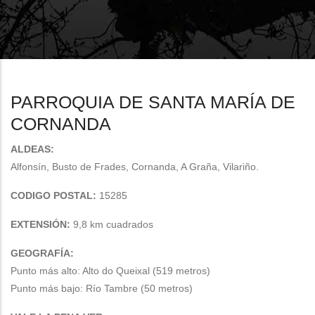
enlaces
de
ayuda
a
PARROQUIA DE SANTA MARÍA DE
la
CORNANDA
navegación
ALDEAS:
Alfonsín, Busto de Frades, Cornanda, A Graña, Vilariño.
CODIGO POSTAL:
15285
EXTENSIÓN:
9,8 km cuadrados
GEOGRAFÍA:
Punto más alto: Alto do Queixal (519 metros)
Punto más bajo: Río Tambre (50 metros)